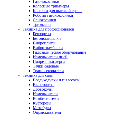
Газонокосилки
Колесные триммеры
Косилки для высокой травы
Роботы-газонокосилки
Сенокосилки
Триммеры
Техника для профессионалов
Бензорезы
Бетономешалки
Виброплиты
Вибротрамбовки
Гидравлическое оборудование
Измельчители пней
Подрезчики дерна
Тачки садовые
Траншеекопатели
Техника для сада
Воздуходувки и пылесосы
Высоторезы
Дровоколы
Измельчители
Комбисистемы
Кусторезы
Мотобуры
Опрыскиватели