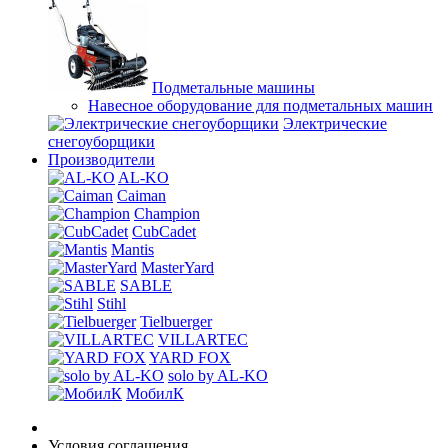
Подметальные машины
Навесное оборудование для подметальных машин
Электрические
снегоуборщики
Производители
AL-KO
Caiman
Champion
CubCadet
Mantis
MasterYard
SABLE
Stihl
Tielbuerger
VILLARTEC
YARD FOX
solo by AL-KO
МобилК
Условия соглашения