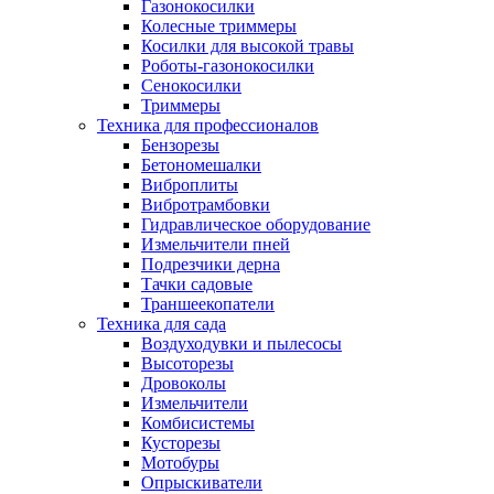
Газонокосилки
Колесные триммеры
Косилки для высокой травы
Роботы-газонокосилки
Сенокосилки
Триммеры
Техника для профессионалов
Бензорезы
Бетономешалки
Виброплиты
Вибротрамбовки
Гидравлическое оборудование
Измельчители пней
Подрезчики дерна
Тачки садовые
Траншеекопатели
Техника для сада
Воздуходувки и пылесосы
Высоторезы
Дровоколы
Измельчители
Комбисистемы
Кусторезы
Мотобуры
Опрыскиватели