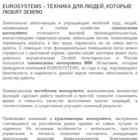
EUROSYSTEMS – ТЕХНИКА ДЛЯ ЛЮДЕЙ, КОТОРЫЕ
ЛЮБЯТ ЗЕМЛЮ
Значительно облегчающие и упрощающие нелёгкий труд людей,
незаменимые в любом хозяйстве
сенокосилки
eurosystems
отличаются высокой производительностью,
впечатляющими характеристиками, небольшим весом, позволяющим
перемещать агрегаты и без труда перевозить их на новое место
работы. С помощью этих функциональных помощников легко можно
справиться с заготовкой кормов, причём объём заготовки может быть
довольно внушительным. Особой популярностью в России
пользуется
сенокосилка eurosystems M80
. Испытания, которые
проводятся компанией EUROSYSTEMS, из года в год, подтверждают
безопасность и надёжность данных видов техники, безотказность и
качество работы.
Универсальные
мотоблоки eurosystems
, выполняющие множество
функций, сделают работу приятной и простой, позволят сэкономить
время и повысить качество выполнения многих операций, а
соответственно, и существенно улучшить конечный результат.
Привлекают внимание и
культиваторы eurosystems
, заслуженно
считающиеся на российском рынке одними из самых лучших и
надежных. Их основные особенности – мобильность, простота
управления и лёгкость позволяют составлять конкуренцию
аналогичным моделям фирм-конкурентов. Электрические