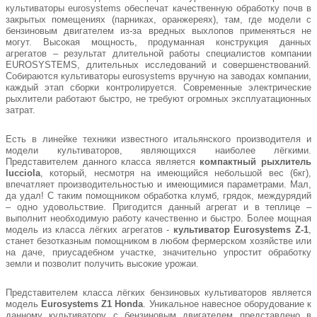
культиваторы eurosystems обеспечат качественную обработку почв в
закрытых помещениях (парниках, оранжереях), там, где модели с
бензиновым двигателем из-за вредных выхлопов применяться не
могут. Высокая мощность, продуманная конструкция данных
агрегатов – результат длительной работы специалистов компании
EUROSYSTEMS, длительных исследований и совершенствований.
Собираются культиваторы eurosystems вручную на заводах компании,
каждый этап сборки контролируется. Современные электрические
рыхлители работают быстро, не требуют огромных эксплуатационных
затрат.
Есть в линейке техники известного итальянского производителя и
модели культиваторов, являющихся наиболее лёгкими.
Представителем данного класса является
компактный рыхлитель
lucciola
, который, несмотря на имеющийся небольшой вес (6кг),
впечатляет производительностью и имеющимися параметрами. Мал,
да удал! С таким помощником обработка клумб, грядок, междурядий
– одно удовольствие. Пригодится данный агрегат и в теплице –
выполнит необходимую работу качественно и быстро. Более мощная
модель из класса лёгких агрегатов -
культиватор Eurosystems Z-1
,
станет безотказным помощником в любом фермерском хозяйстве или
на даче, приусадебном участке, значительно упростит обработку
земли и позволит получить высокие урожаи.
Представителем класса лёгких бензиновых культиваторов является
модель
Eurosystems Z1 Honda
. Уникальное навесное оборудование к
данному культиватору с бензиновым двигателем представлено в