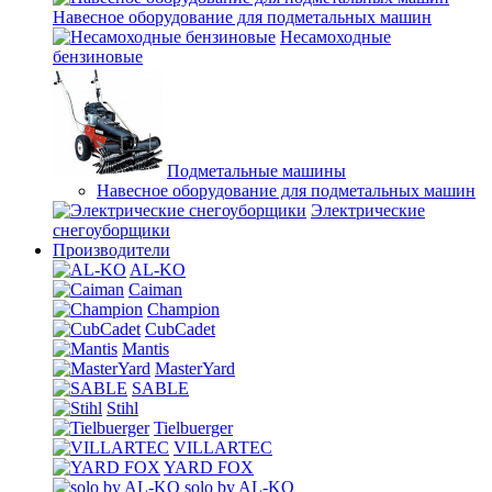
Навесное оборудование для подметальных машин
Несамоходные
бензиновые
Подметальные машины
Навесное оборудование для подметальных машин
Электрические
снегоуборщики
Производители
AL-KO
Caiman
Champion
CubCadet
Mantis
MasterYard
SABLE
Stihl
Tielbuerger
VILLARTEC
YARD FOX
solo by AL-KO