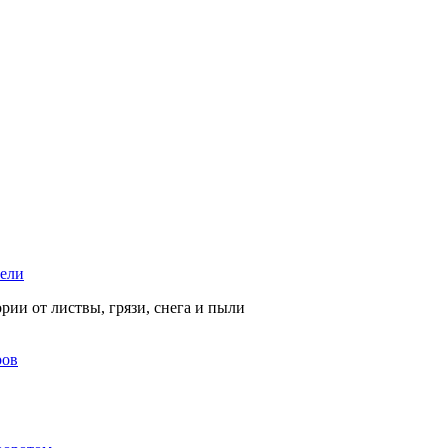
тели
рии от листвы, грязи, снега и пыли
ров