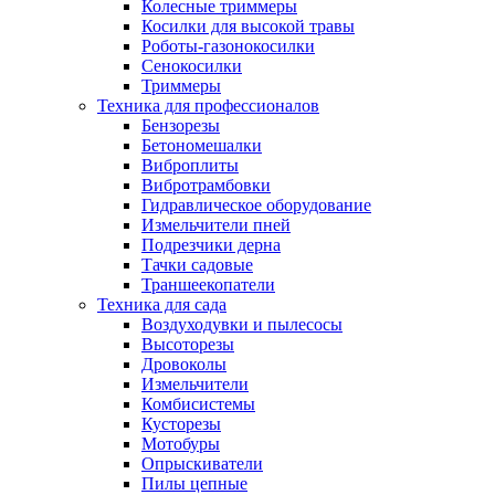
Колесные триммеры
Косилки для высокой травы
Роботы-газонокосилки
Сенокосилки
Триммеры
Техника для профессионалов
Бензорезы
Бетономешалки
Виброплиты
Вибротрамбовки
Гидравлическое оборудование
Измельчители пней
Подрезчики дерна
Тачки садовые
Траншеекопатели
Техника для сада
Воздуходувки и пылесосы
Высоторезы
Дровоколы
Измельчители
Комбисистемы
Кусторезы
Мотобуры
Опрыскиватели
Пилы цепные