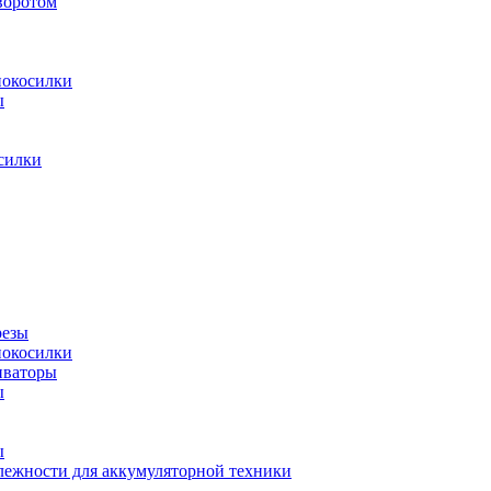
воротом
нокосилки
ы
силки
резы
нокосилки
иваторы
ы
ы
ежности для аккумуляторной техники