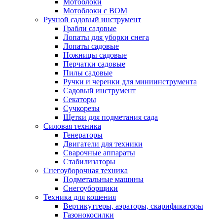
Мотоблоки
Мотоблоки с ВОМ
Ручной садовый инструмент
Грабли садовые
Лопаты для уборки снега
Лопаты садовые
Ножницы садовые
Перчатки садовые
Пилы садовые
Ручки и черенки для миниинструмента
Садовый инструмент
Секаторы
Сучкорезы
Щетки для подметания сада
Силовая техника
Генераторы
Двигатели для техники
Сварочные аппараты
Стабилизаторы
Снегоуборочная техника
Подметальные машины
Снегоуборщики
Техника для кошения
Вертикуттеры, аэраторы, скарификаторы
Газонокосилки