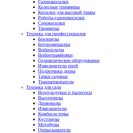
Газонокосилки
Колесные триммеры
Косилки для высокой травы
Роботы-газонокосилки
Сенокосилки
Триммеры
Техника для профессионалов
Бензорезы
Бетономешалки
Виброплиты
Вибротрамбовки
Гидравлическое оборудование
Измельчители пней
Подрезчики дерна
Тачки садовые
Траншеекопатели
Техника для сада
Воздуходувки и пылесосы
Высоторезы
Дровоколы
Измельчители
Комбисистемы
Кусторезы
Мотобуры
Опрыскиватели