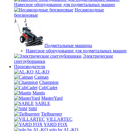
Навесное оборудование для подметальных машин
Несамоходные
бензиновые
Подметальные машины
Навесное оборудование для подметальных машин
Электрические
снегоуборщики
Производители
AL-KO
Caiman
Champion
CubCadet
Mantis
MasterYard
SABLE
Stihl
Tielbuerger
VILLARTEC
YARD FOX
solo by AL-KO