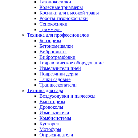
Газонокосилки
Колесные триммеры
Косилки для высокой травы
Роботы-газонокосилки
Сенокосилки
Триммеры
Техника для профессионалов
Бензорезы
Бетономешалки
Виброплиты
Вибротрамбовки
Гидравлическое оборудование
Измельчители пней
Подрезчики дерна
Тачки садовые
Траншеекопатели
Техника для сада
Воздуходувки и пылесосы
Высоторезы
Дровоколы
Измельчители
Комбисистемы
Кусторезы
Мотобуры
Опрыскиватели