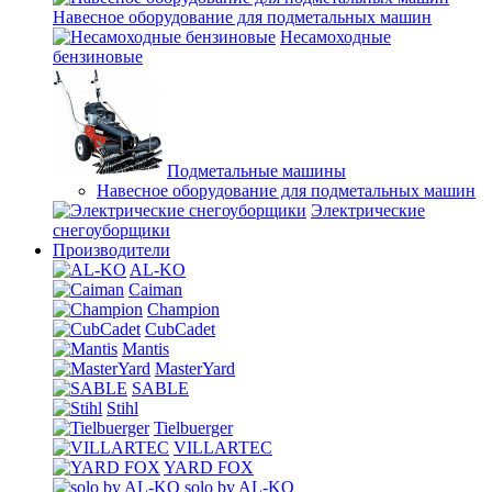
Навесное оборудование для подметальных машин
Несамоходные
бензиновые
Подметальные машины
Навесное оборудование для подметальных машин
Электрические
снегоуборщики
Производители
AL-KO
Caiman
Champion
CubCadet
Mantis
MasterYard
SABLE
Stihl
Tielbuerger
VILLARTEC
YARD FOX
solo by AL-KO