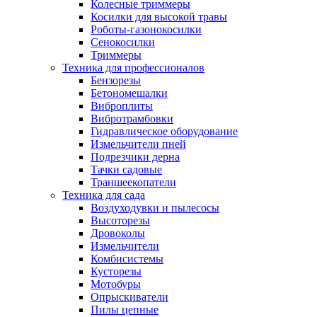
Колесные триммеры
Косилки для высокой травы
Роботы-газонокосилки
Сенокосилки
Триммеры
Техника для профессионалов
Бензорезы
Бетономешалки
Виброплиты
Вибротрамбовки
Гидравлическое оборудование
Измельчители пней
Подрезчики дерна
Тачки садовые
Траншеекопатели
Техника для сада
Воздуходувки и пылесосы
Высоторезы
Дровоколы
Измельчители
Комбисистемы
Кусторезы
Мотобуры
Опрыскиватели
Пилы цепные