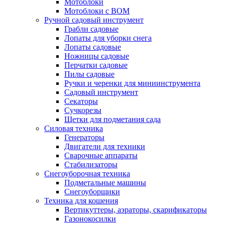
Мотоблоки
Мотоблоки с ВОМ
Ручной садовый инструмент
Грабли садовые
Лопаты для уборки снега
Лопаты садовые
Ножницы садовые
Перчатки садовые
Пилы садовые
Ручки и черенки для миниинструмента
Садовый инструмент
Секаторы
Сучкорезы
Щетки для подметания сада
Силовая техника
Генераторы
Двигатели для техники
Сварочные аппараты
Стабилизаторы
Снегоуборочная техника
Подметальные машины
Снегоуборщики
Техника для кошения
Вертикуттеры, аэраторы, скарификаторы
Газонокосилки