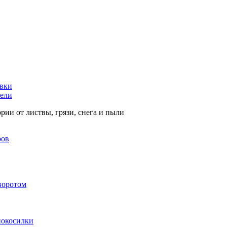
увки
тели
рии от листвы, грязи, снега и пыли
ров
воротом
нокосилки