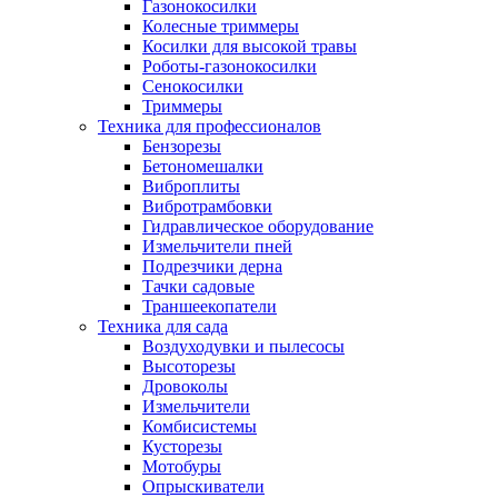
Газонокосилки
Колесные триммеры
Косилки для высокой травы
Роботы-газонокосилки
Сенокосилки
Триммеры
Техника для профессионалов
Бензорезы
Бетономешалки
Виброплиты
Вибротрамбовки
Гидравлическое оборудование
Измельчители пней
Подрезчики дерна
Тачки садовые
Траншеекопатели
Техника для сада
Воздуходувки и пылесосы
Высоторезы
Дровоколы
Измельчители
Комбисистемы
Кусторезы
Мотобуры
Опрыскиватели