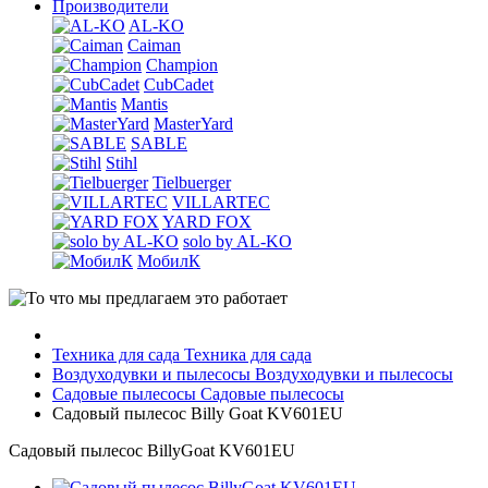
Производители
AL-KO
Caiman
Champion
CubCadet
Mantis
MasterYard
SABLE
Stihl
Tielbuerger
VILLARTEC
YARD FOX
solo by AL-KO
МобилК
Техника для сада
Техника для сада
Воздуходувки и пылесосы
Воздуходувки и пылесосы
Садовые пылесосы
Садовые пылесосы
Садовый пылесос Billy Goat KV601EU
Садовый пылесос BillyGoat KV601EU