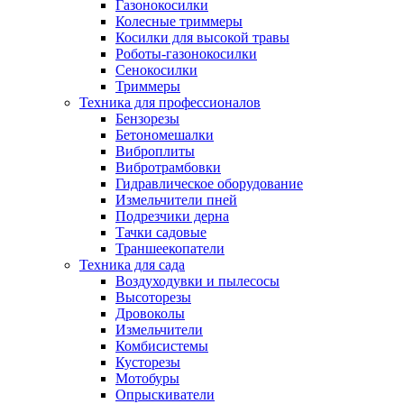
Газонокосилки
Колесные триммеры
Косилки для высокой травы
Роботы-газонокосилки
Сенокосилки
Триммеры
Техника для профессионалов
Бензорезы
Бетономешалки
Виброплиты
Вибротрамбовки
Гидравлическое оборудование
Измельчители пней
Подрезчики дерна
Тачки садовые
Траншеекопатели
Техника для сада
Воздуходувки и пылесосы
Высоторезы
Дровоколы
Измельчители
Комбисистемы
Кусторезы
Мотобуры
Опрыскиватели