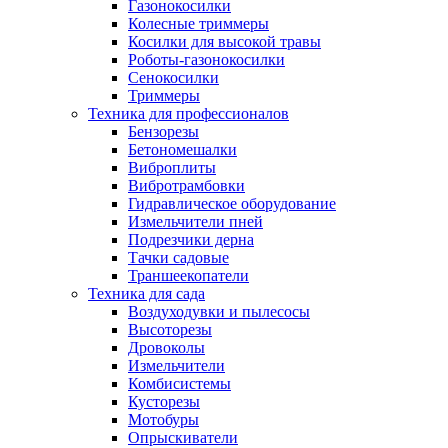
Газонокосилки
Колесные триммеры
Косилки для высокой травы
Роботы-газонокосилки
Сенокосилки
Триммеры
Техника для профессионалов
Бензорезы
Бетономешалки
Виброплиты
Вибротрамбовки
Гидравлическое оборудование
Измельчители пней
Подрезчики дерна
Тачки садовые
Траншеекопатели
Техника для сада
Воздуходувки и пылесосы
Высоторезы
Дровоколы
Измельчители
Комбисистемы
Кусторезы
Мотобуры
Опрыскиватели