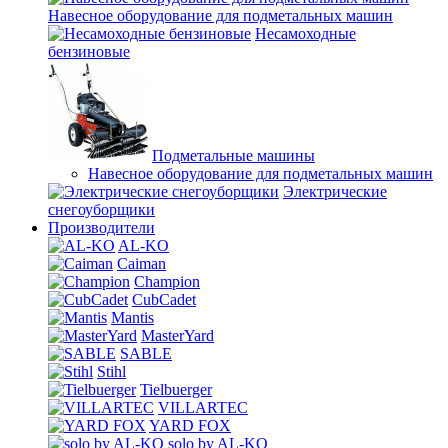
Навесное оборудование для подметальных машин
Несамоходные
бензиновые
Подметальные машины
Навесное оборудование для подметальных машин
Электрические
снегоуборщики
Производители
AL-KO
Caiman
Champion
CubCadet
Mantis
MasterYard
SABLE
Stihl
Tielbuerger
VILLARTEC
YARD FOX
solo by AL-KO