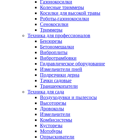
Газонокосилки
Колесные триммеры
Косилки для высокой травы
Роботы-газонокосилки
Сенокосилки
Триммеры
Техника для профессионалов
Бензорезы
Бетономешалки
Виброплиты
Вибротрамбовки
Гидравлическое оборудование
Измельчители пней
Подрезчики дерна
Тачки садовые
Траншеекопатели
Техника для сада
Воздуходувки и пылесосы
Высоторезы
Дровоколы
Измельчители
Комбисистемы
Кусторезы
Мотобуры
Опрыскиватели