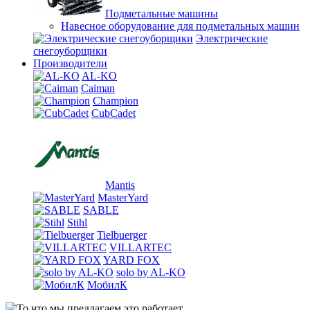
Подметальные машины
Навесное оборудование для подметальных машин
Электрические
снегоуборщики
Производители
AL-KO
Caiman
Champion
CubCadet
Mantis
MasterYard
SABLE
Stihl
Tielbuerger
VILLARTEC
YARD FOX
solo by AL-KO
МобилК