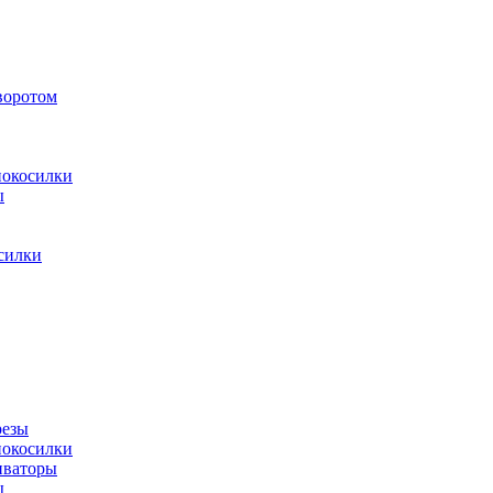
воротом
нокосилки
ы
силки
резы
нокосилки
иваторы
ы