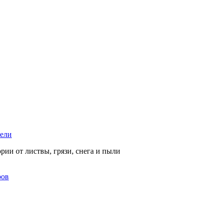
тели
рии от листвы, грязи, снега и пыли
ров