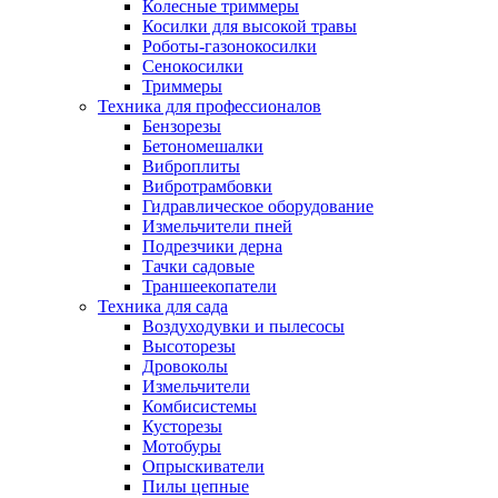
Колесные триммеры
Косилки для высокой травы
Роботы-газонокосилки
Сенокосилки
Триммеры
Техника для профессионалов
Бензорезы
Бетономешалки
Виброплиты
Вибротрамбовки
Гидравлическое оборудование
Измельчители пней
Подрезчики дерна
Тачки садовые
Траншеекопатели
Техника для сада
Воздуходувки и пылесосы
Высоторезы
Дровоколы
Измельчители
Комбисистемы
Кусторезы
Мотобуры
Опрыскиватели
Пилы цепные