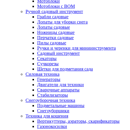
Мотоблоки
Мотоблоки с ВОМ
Ручной садовый инструмент
Грабли садовые
Лопаты для уборки снега
Лопаты садовые
Ножницы садовые
Перчатки садовые
Пилы садовые
Ручки и черенки для миниинструмента
Садовый инструмент
Секаторы
Сучкорезы
Щетки для подметания сада
Силовая техника
Генераторы
Двигатели для техники
Сварочные аппараты
Стабилизаторы
Снегоуборочная техника
Подметальные машины
Снегоуборщики
Техника для кошения
Вертикуттеры, аэраторы, скарификаторы
Газонокосилки