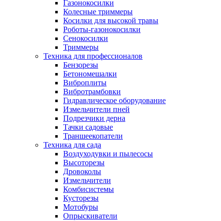
Газонокосилки
Колесные триммеры
Косилки для высокой травы
Роботы-газонокосилки
Сенокосилки
Триммеры
Техника для профессионалов
Бензорезы
Бетономешалки
Виброплиты
Вибротрамбовки
Гидравлическое оборудование
Измельчители пней
Подрезчики дерна
Тачки садовые
Траншеекопатели
Техника для сада
Воздуходувки и пылесосы
Высоторезы
Дровоколы
Измельчители
Комбисистемы
Кусторезы
Мотобуры
Опрыскиватели