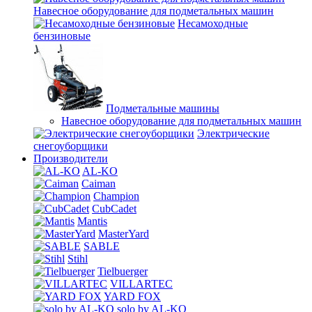
Навесное оборудование для подметальных машин
Несамоходные
бензиновые
Подметальные машины
Навесное оборудование для подметальных машин
Электрические
снегоуборщики
Производители
AL-KO
Caiman
Champion
CubCadet
Mantis
MasterYard
SABLE
Stihl
Tielbuerger
VILLARTEC
YARD FOX
solo by AL-KO