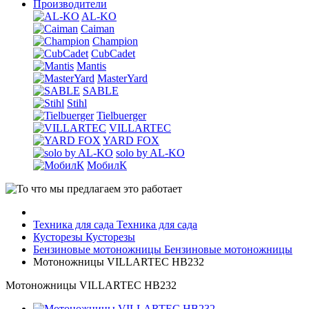
Производители
AL-KO
Caiman
Champion
CubCadet
Mantis
MasterYard
SABLE
Stihl
Tielbuerger
VILLARTEC
YARD FOX
solo by AL-KO
МобилК
Техника для сада
Техника для сада
Кусторезы
Кусторезы
Бензиновые мотоножницы
Бензиновые мотоножницы
Мотоножницы VILLARTEC HB232
Мотоножницы VILLARTEC HB232