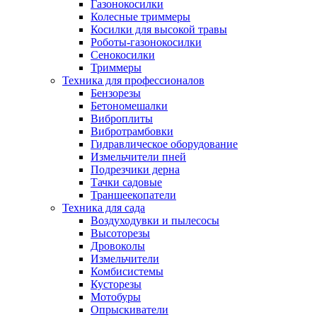
Газонокосилки
Колесные триммеры
Косилки для высокой травы
Роботы-газонокосилки
Сенокосилки
Триммеры
Техника для профессионалов
Бензорезы
Бетономешалки
Виброплиты
Вибротрамбовки
Гидравлическое оборудование
Измельчители пней
Подрезчики дерна
Тачки садовые
Траншеекопатели
Техника для сада
Воздуходувки и пылесосы
Высоторезы
Дровоколы
Измельчители
Комбисистемы
Кусторезы
Мотобуры
Опрыскиватели