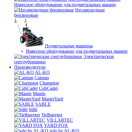
Навесное оборудование для подметальных машин
Несамоходные
бензиновые
Подметальные машины
Навесное оборудование для подметальных машин
Электрические
снегоуборщики
Производители
AL-KO
Caiman
Champion
CubCadet
Mantis
MasterYard
SABLE
Stihl
Tielbuerger
VILLARTEC
YARD FOX
solo by AL-KO