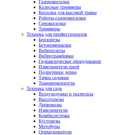
Газонокосилки
Колесные триммеры
Косилки для высокой травы
Роботы-газонокосилки
Сенокосилки
Триммеры
Техника для профессионалов
Бензорезы
Бетономешалки
Виброплиты
Вибротрамбовки
Гидравлическое оборудование
Измельчители пней
Подрезчики дерна
Тачки садовые
Траншеекопатели
Техника для сада
Воздуходувки и пылесосы
Высоторезы
Дровоколы
Измельчители
Комбисистемы
Кусторезы
Мотобуры
Опрыскиватели