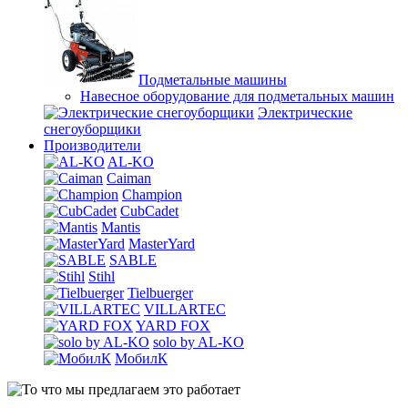
Подметальные машины
Навесное оборудование для подметальных машин
Электрические
снегоуборщики
Производители
AL-KO
Caiman
Champion
CubCadet
Mantis
MasterYard
SABLE
Stihl
Tielbuerger
VILLARTEC
YARD FOX
solo by AL-KO
МобилК