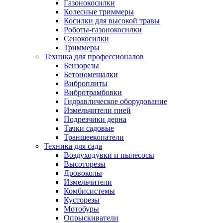
Газонокосилки
Колесные триммеры
Косилки для высокой травы
Роботы-газонокосилки
Сенокосилки
Триммеры
Техника для профессионалов
Бензорезы
Бетономешалки
Виброплиты
Вибротрамбовки
Гидравлическое оборудование
Измельчители пней
Подрезчики дерна
Тачки садовые
Траншеекопатели
Техника для сада
Воздуходувки и пылесосы
Высоторезы
Дровоколы
Измельчители
Комбисистемы
Кусторезы
Мотобуры
Опрыскиватели