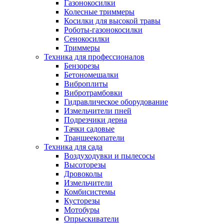
Газонокосилки
Колесные триммеры
Косилки для высокой травы
Роботы-газонокосилки
Сенокосилки
Триммеры
Техника для профессионалов
Бензорезы
Бетономешалки
Виброплиты
Вибротрамбовки
Гидравлическое оборудование
Измельчители пней
Подрезчики дерна
Тачки садовые
Траншеекопатели
Техника для сада
Воздуходувки и пылесосы
Высоторезы
Дровоколы
Измельчители
Комбисистемы
Кусторезы
Мотобуры
Опрыскиватели