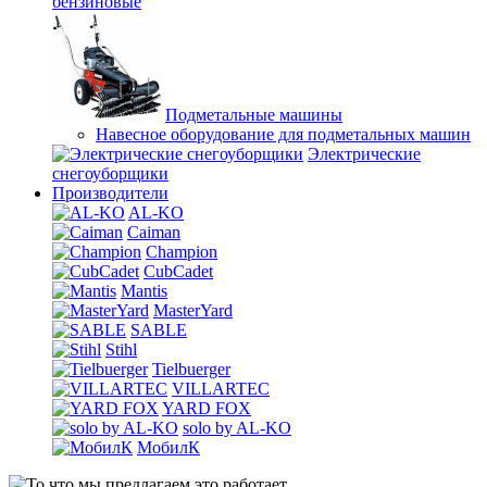
бензиновые
Подметальные машины
Навесное оборудование для подметальных машин
Электрические
снегоуборщики
Производители
AL-KO
Caiman
Champion
CubCadet
Mantis
MasterYard
SABLE
Stihl
Tielbuerger
VILLARTEC
YARD FOX
solo by AL-KO
МобилК