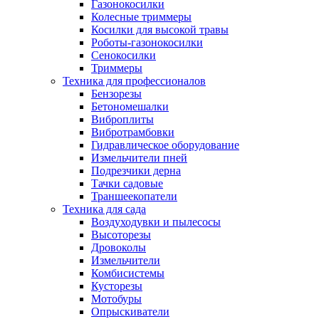
Газонокосилки
Колесные триммеры
Косилки для высокой травы
Роботы-газонокосилки
Сенокосилки
Триммеры
Техника для профессионалов
Бензорезы
Бетономешалки
Виброплиты
Вибротрамбовки
Гидравлическое оборудование
Измельчители пней
Подрезчики дерна
Тачки садовые
Траншеекопатели
Техника для сада
Воздуходувки и пылесосы
Высоторезы
Дровоколы
Измельчители
Комбисистемы
Кусторезы
Мотобуры
Опрыскиватели