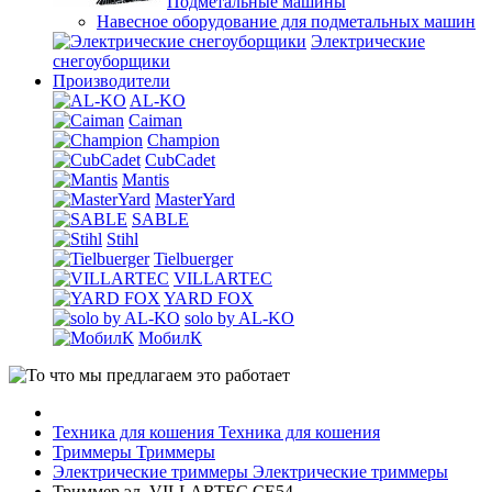
Подметальные машины
Навесное оборудование для подметальных машин
Электрические
снегоуборщики
Производители
AL-KO
Caiman
Champion
CubCadet
Mantis
MasterYard
SABLE
Stihl
Tielbuerger
VILLARTEC
YARD FOX
solo by AL-KO
МобилК
Техника для кошения
Техника для кошения
Триммеры
Триммеры
Электрические триммеры
Электрические триммеры
Триммер эл. VILLARTEC CE54