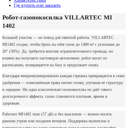
Характеристики
Где купить или заказать
Робот-газонокосилка VILLARTEC MI
1402
Большой участок — не повод для тяжёлой работы. VILLARTEC
MI1402 создан, чтобы брать на себя газон до 1400 м² с уклонами до
20° (36%). Да, требуется монтаж ограничительного провода, но
взамен вы получаете настоящую автономию: робот косит по
расписанию, возвращается на базу и продолжает снова.
Благодаря микромульчированию каждая стрижка превращается в сеанс
удобрения — измельчённая трава питает почву, улучшая её структуру
и аэрацию. Ни одна классическая газонокосилка не даёт такого
долгосрочного эффекта: газон становится плотным, ярким и
здоровым.
Работает MI1402 тихо (57 дБ) и без выхлопов — можно косить
ранним утром или поздним вечером. Поддержка мультизон и
встроенная карта не дадут запутаться даже в сложном ландшафте.