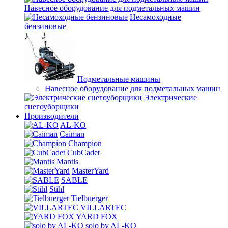
Навесное оборудование для подметальных машин
Несамоходные
бензиновые
Подметальные машины
Навесное оборудование для подметальных машин
Электрические
снегоуборщики
Производители
AL-KO
Caiman
Champion
CubCadet
Mantis
MasterYard
SABLE
Stihl
Tielbuerger
VILLARTEC
YARD FOX
solo by AL-KO