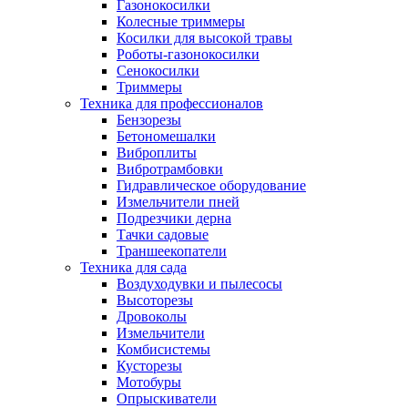
Газонокосилки
Колесные триммеры
Косилки для высокой травы
Роботы-газонокосилки
Сенокосилки
Триммеры
Техника для профессионалов
Бензорезы
Бетономешалки
Виброплиты
Вибротрамбовки
Гидравлическое оборудование
Измельчители пней
Подрезчики дерна
Тачки садовые
Траншеекопатели
Техника для сада
Воздуходувки и пылесосы
Высоторезы
Дровоколы
Измельчители
Комбисистемы
Кусторезы
Мотобуры
Опрыскиватели