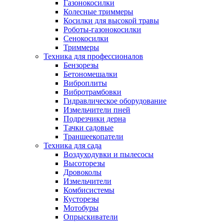
Газонокосилки
Колесные триммеры
Косилки для высокой травы
Роботы-газонокосилки
Сенокосилки
Триммеры
Техника для профессионалов
Бензорезы
Бетономешалки
Виброплиты
Вибротрамбовки
Гидравлическое оборудование
Измельчители пней
Подрезчики дерна
Тачки садовые
Траншеекопатели
Техника для сада
Воздуходувки и пылесосы
Высоторезы
Дровоколы
Измельчители
Комбисистемы
Кусторезы
Мотобуры
Опрыскиватели