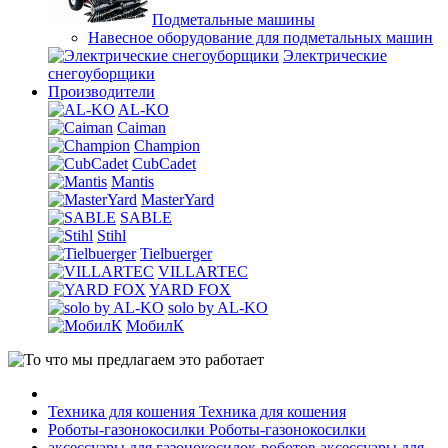
Подметальные машины
Навесное оборудование для подметальных машин
Электрические
снегоуборщики
Производители
AL-KO
Caiman
Champion
CubCadet
Mantis
MasterYard
SABLE
Stihl
Tielbuerger
VILLARTEC
YARD FOX
solo by AL-KO
МобилК
Техника для кошения
Техника для кошения
Роботы-газонокосилки
Роботы-газонокосилки
аксессуары для газонокосилок-роботов
аксессуары для