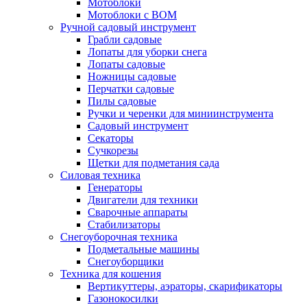
Мотоблоки
Мотоблоки с ВОМ
Ручной садовый инструмент
Грабли садовые
Лопаты для уборки снега
Лопаты садовые
Ножницы садовые
Перчатки садовые
Пилы садовые
Ручки и черенки для миниинструмента
Садовый инструмент
Секаторы
Сучкорезы
Щетки для подметания сада
Силовая техника
Генераторы
Двигатели для техники
Сварочные аппараты
Стабилизаторы
Снегоуборочная техника
Подметальные машины
Снегоуборщики
Техника для кошения
Вертикуттеры, аэраторы, скарификаторы
Газонокосилки