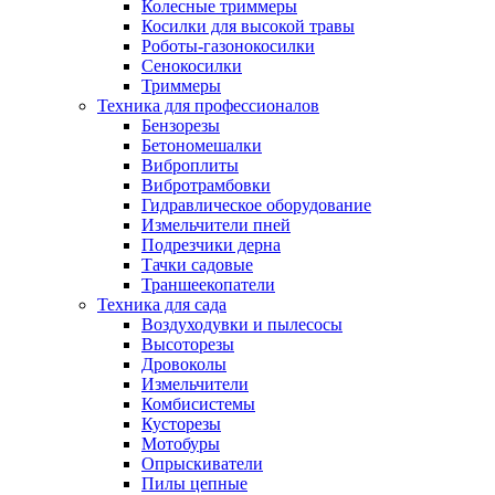
Колесные триммеры
Косилки для высокой травы
Роботы-газонокосилки
Сенокосилки
Триммеры
Техника для профессионалов
Бензорезы
Бетономешалки
Виброплиты
Вибротрамбовки
Гидравлическое оборудование
Измельчители пней
Подрезчики дерна
Тачки садовые
Траншеекопатели
Техника для сада
Воздуходувки и пылесосы
Высоторезы
Дровоколы
Измельчители
Комбисистемы
Кусторезы
Мотобуры
Опрыскиватели
Пилы цепные