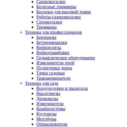
Газонокосилки
Колесные триммеры
Косилки для высокой травы
Роботы-газонокосилки
Сенокосилки
Триммеры
Техника для профессионалов
Бензорезы
Бетономешалки
Виброплиты
Вибротрамбовки
Гидравлическое оборудование
Измельчители пней
Подрезчики дерна
Тачки садовые
Траншеекопатели
Техника для сада
Воздуходувки и пылесосы
Высоторезы
Дровоколы
Измельчители
Комбисистемы
Кусторезы
Мотобуры
Опрыскиватели