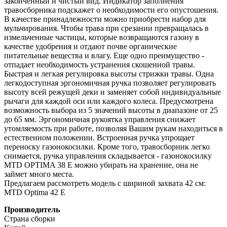
законченный и чистый вид. Индикатор заполнения
травосборника подскажет о необходимости его опустошения.
В качестве принадлежности можно приобрести набор для
мульчирования. Чтобы трава при срезании превращалась в
измельченные частицы, которые возвращаются газону в
качестве удобрения и отдают почве органические
питательные вещества и влагу. Еще одно преимущество -
отпадает необходимость устранения скошенной травы.
Быстрая и легкая регулировка высоты стрижки травы. Одна
легкодоступная эргономичная ручка позволяет регулировать
высоту всей режущей деки и заменяет собой индивидуальные
рычаги для каждой оси или каждого колеса. Предусмотрена
возможность выбора из 5 значений высоты в диапазоне от 25
до 65 мм. Эргономичная рукоятка управления снижает
утомляемость при работе, позволяя Вашим рукам находиться в
естественном положении. Встроенная ручка упрощает
переноску газонокосилки. Кроме того, травосборник легко
снимается, ручка управления складывается - газонокосилку
MTD OPTIMA 38 E можно убирать на хранение, она не
займет много места.
Предлагаем рассмотреть модель с шириной захвата 42 см:
MTD Optima 42 E
Производитель
Страна сборки