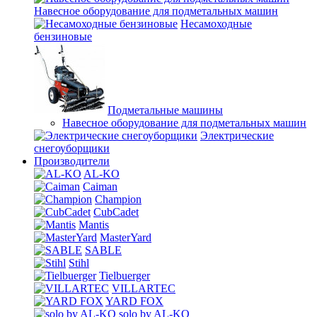
Навесное оборудование для подметальных машин
Несамоходные
бензиновые
Подметальные машины
Навесное оборудование для подметальных машин
Электрические
снегоуборщики
Производители
AL-KO
Caiman
Champion
CubCadet
Mantis
MasterYard
SABLE
Stihl
Tielbuerger
VILLARTEC
YARD FOX
solo by AL-KO