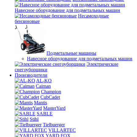
Навесное оборудование для подметальных машин
Несамоходные
бензиновые
Подметальные машины
Навесное оборудование для подметальных машин
Электрические
снегоуборщики
Производители
AL-KO
Caiman
Champion
CubCadet
Mantis
MasterYard
SABLE
Stihl
Tielbuerger
VILLARTEC
YARD FOX