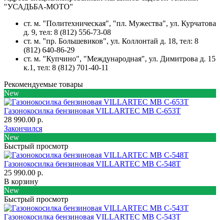
"УСАДЬБА-МОТО"
ст. м. "Политехническая", "пл. Мужества",
ул. Курчатова
д. 9
, тел: 8 (812) 556-73-08
ст. м. "пр. Большевиков",
ул. Коллонтай д. 18,
тел: 8
(812) 640-86-29
ст. м. "Купчино", "Международная",
ул. Димитрова д. 15
к.1
, тел: 8 (812) 701-40-11
Рекомендуемые товары
New
Газонокосилка бензиновая VILLARTEC MB C-653T
28 990.00 р.
Закончился
New
Быстрый просмотр
Газонокосилка бензиновая VILLARTEC MB C-548T
25 990.00 р.
В корзину
New
Быстрый просмотр
Газонокосилка бензиновая VILLARTEC MB С-543Т