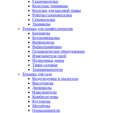
Газонокосилки
Колесные триммеры
Косилки для высокой травы
Роботы-газонокосилки
Сенокосилки
Триммеры
Техника для профессионалов
Бензорезы
Бетономешалки
Виброплиты
Вибротрамбовки
Гидравлическое оборудование
Измельчители пней
Подрезчики дерна
Тачки садовые
Траншеекопатели
Техника для сада
Воздуходувки и пылесосы
Высоторезы
Дровоколы
Измельчители
Комбисистемы
Кусторезы
Мотобуры
Опрыскиватели