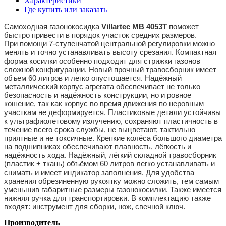
Характеристики
Где купить или заказать
Самоходная газонокосидка
Villartec MB 4053T
поможет
быстро привести в порядок участок средних размеров.
При помощи 7-ступенчатой центральной регулировки можно
менять и точно устанавливать высоту срезания. Компактная
форма косилки особенно подходит для стрижки газонов
сложной конфигурации. Новый прочный травосборник имеет
объем 60 литров и легко опустошается. Надёжный
металлический корпус агрегата обеспечивает не только
безопасность и надёжность конструкции, но и ровное
кошение, так как корпус во время движения по неровным
участкам не деформируется. Пластиковые детали устойчивы
к ультрафиолетовому излучению, сохраняют пластичность в
течение всего срока службы, не выцветают, тактильно
приятные и не токсичные. Крепкие колёса большого диаметра
на подшипниках обеспечивают плавность, лёгкость и
надёжность хода. Надёжный, лёгкий складной травосборник
(пластик + ткань) объёмом 60 литров легко устанавливать и
снимать и имеет индикатор заполнения. Для удобства
хранения обрезиненную рукоятку можно сложить, тем самым
уменьшив габаритные размеры газонокосилки. Также имеется
нижняя ручка для транспортировки. В комплектацию также
входят: инструмент для сборки, нож, свечной ключ.
Производитель