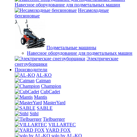
Навесное оборудование для подметальных машин
Несамоходные
бензиновые
Подметальные машины
Навесное оборудование для подметальных машин
Электрические
снегоуборщики
Производители
AL-KO
Caiman
Champion
CubCadet
Mantis
MasterYard
SABLE
Stihl
Tielbuerger
VILLARTEC
YARD FOX
solo by AL-KO