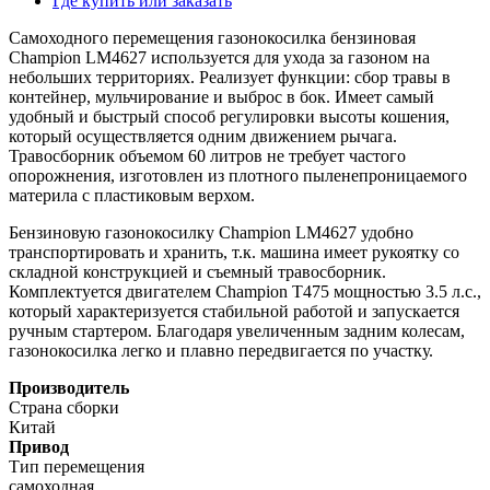
Где купить или заказать
Самоходного перемещения газонокосилка бензиновая
Champion LM4627 используется для ухода за газоном на
небольших территориях. Реализует функции: сбор травы в
контейнер, мульчирование и выброс в бок. Имеет самый
удобный и быстрый способ регулировки высоты кошения,
который осуществляется одним движением рычага.
Травосборник объемом 60 литров не требует частого
опорожнения, изготовлен из плотного пыленепроницаемого
материла с пластиковым верхом.
Бензиновую газонокосилку Champion LM4627 удобно
транспортировать и хранить, т.к. машина имеет рукоятку со
складной конструкцией и съемный травосборник.
Комплектуется двигателем Champion T475 мощностью 3.5 л.с.,
который характеризуется стабильной работой и запускается
ручным стартером. Благодаря увеличенным задним колесам,
газонокосилка легко и плавно передвигается по участку.
Производитель
Страна сборки
Китай
Привод
Тип перемещения
самоходная