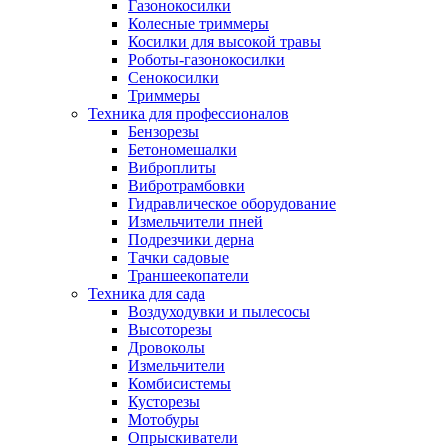
Газонокосилки
Колесные триммеры
Косилки для высокой травы
Роботы-газонокосилки
Сенокосилки
Триммеры
Техника для профессионалов
Бензорезы
Бетономешалки
Виброплиты
Вибротрамбовки
Гидравлическое оборудование
Измельчители пней
Подрезчики дерна
Тачки садовые
Траншеекопатели
Техника для сада
Воздуходувки и пылесосы
Высоторезы
Дровоколы
Измельчители
Комбисистемы
Кусторезы
Мотобуры
Опрыскиватели