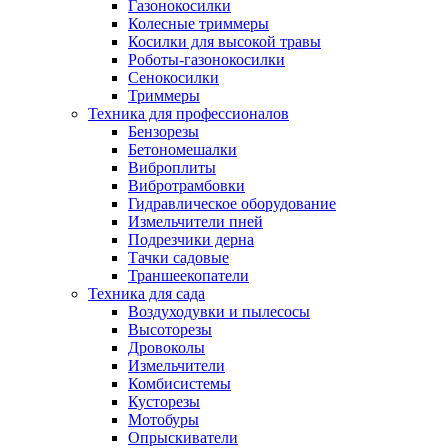
Газонокосилки
Колесные триммеры
Косилки для высокой травы
Роботы-газонокосилки
Сенокосилки
Триммеры
Техника для профессионалов
Бензорезы
Бетономешалки
Виброплиты
Вибротрамбовки
Гидравлическое оборудование
Измельчители пней
Подрезчики дерна
Тачки садовые
Траншеекопатели
Техника для сада
Воздуходувки и пылесосы
Высоторезы
Дровоколы
Измельчители
Комбисистемы
Кусторезы
Мотобуры
Опрыскиватели