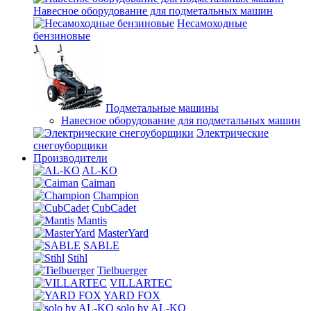
Навесное оборудование для подметальных машин
Несамоходные
бензиновые
Подметальные машины
Навесное оборудование для подметальных машин
Электрические
снегоуборщики
Производители
AL-KO
Caiman
Champion
CubCadet
Mantis
MasterYard
SABLE
Stihl
Tielbuerger
VILLARTEC
YARD FOX
solo by AL-KO