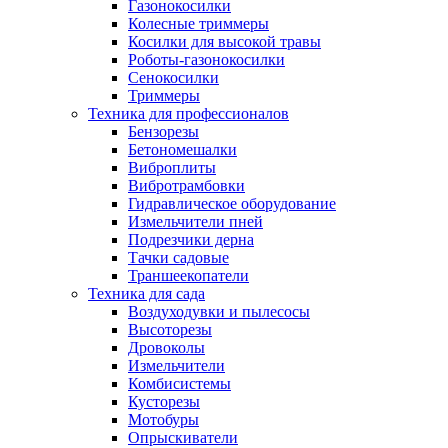
Газонокосилки
Колесные триммеры
Косилки для высокой травы
Роботы-газонокосилки
Сенокосилки
Триммеры
Техника для профессионалов
Бензорезы
Бетономешалки
Виброплиты
Вибротрамбовки
Гидравлическое оборудование
Измельчители пней
Подрезчики дерна
Тачки садовые
Траншеекопатели
Техника для сада
Воздуходувки и пылесосы
Высоторезы
Дровоколы
Измельчители
Комбисистемы
Кусторезы
Мотобуры
Опрыскиватели