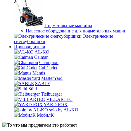
Подметальные машины
Навесное оборудование для подметальных машин
Электрические
снегоуборщики
Производители
AL-KO
Caiman
Champion
CubCadet
Mantis
MasterYard
SABLE
Stihl
Tielbuerger
VILLARTEC
YARD FOX
solo by AL-KO
МобилК