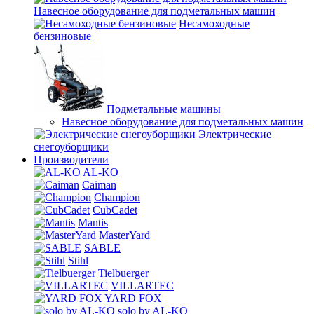
Навесное оборудование для подметальных машин
Несамоходные
бензиновые
Подметальные машины
Навесное оборудование для подметальных машин
Электрические
снегоуборщики
Производители
AL-KO
Caiman
Champion
CubCadet
Mantis
MasterYard
SABLE
Stihl
Tielbuerger
VILLARTEC
YARD FOX
solo by AL-KO