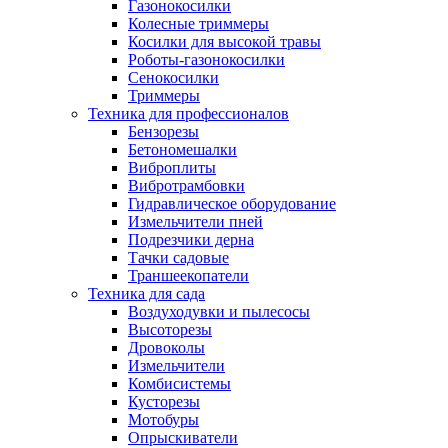
Газонокосилки
Колесные триммеры
Косилки для высокой травы
Роботы-газонокосилки
Сенокосилки
Триммеры
Техника для профессионалов
Бензорезы
Бетономешалки
Виброплиты
Вибротрамбовки
Гидравлическое оборудование
Измельчители пней
Подрезчики дерна
Тачки садовые
Траншеекопатели
Техника для сада
Воздуходувки и пылесосы
Высоторезы
Дровоколы
Измельчители
Комбисистемы
Кусторезы
Мотобуры
Опрыскиватели