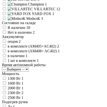
Champion
1
VILLARTEC
12
YARD FOX
1
МобилК
3
Состояние на складе
В наличии
18
Нет в наличии
2
Аккумулятор
опция
2
в комплекте (AM405+AC402)
2
в комплекте (AM408+ AC402)
1
в наличии
1
1 шт в комплекте
1
Время автономной работы
Мощность
1300 Вт
1
1600 Вт
1
2000 Вт
1
2300 Вт
2
2500 Вт
1
Подогрев ручек
Да
1