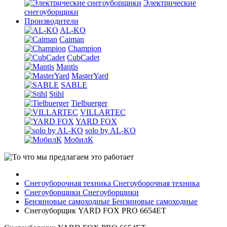
Электрические
снегоуборщики
Производители
AL-KO
Caiman
Champion
CubCadet
Mantis
MasterYard
SABLE
Stihl
Tielbuerger
VILLARTEC
YARD FOX
solo by AL-KO
МобилК
Снегоуборочная техника
Снегоуборочная техника
Снегоуборщики
Снегоуборщики
Бензиновые самоходные
Бензиновые самоходные
Снегоуборщик YARD FOX PRO 6654ET