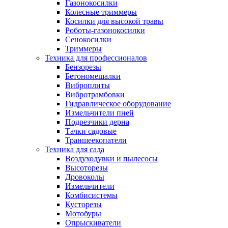
Газонокосилки
Колесные триммеры
Косилки для высокой травы
Роботы-газонокосилки
Сенокосилки
Триммеры
Техника для профессионалов
Бензорезы
Бетономешалки
Виброплиты
Вибротрамбовки
Гидравлическое оборудование
Измельчители пней
Подрезчики дерна
Тачки садовые
Траншеекопатели
Техника для сада
Воздуходувки и пылесосы
Высоторезы
Дровоколы
Измельчители
Комбисистемы
Кусторезы
Мотобуры
Опрыскиватели