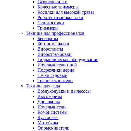
Газонокосилки
Колесные триммеры
Косилки для высокой травы
Роботы-газонокосилки
Сенокосилки
Триммеры
Техника для профессионалов
Бензорезы
Бетономешалки
Виброплиты
Вибротрамбовки
Гидравлическое оборудование
Измельчители пней
Подрезчики дерна
Тачки садовые
Траншеекопатели
Техника для сада
Воздуходувки и пылесосы
Высоторезы
Дровоколы
Измельчители
Комбисистемы
Кусторезы
Мотобуры
Опрыскиватели