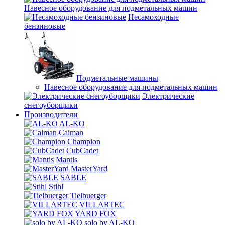
Навесное оборудование для подметальных машин
Несамоходные
бензиновые
Подметальные машины
Навесное оборудование для подметальных машин
Электрические
снегоуборщики
Производители
AL-KO
Caiman
Champion
CubCadet
Mantis
MasterYard
SABLE
Stihl
Tielbuerger
VILLARTEC
YARD FOX
solo by AL-KO