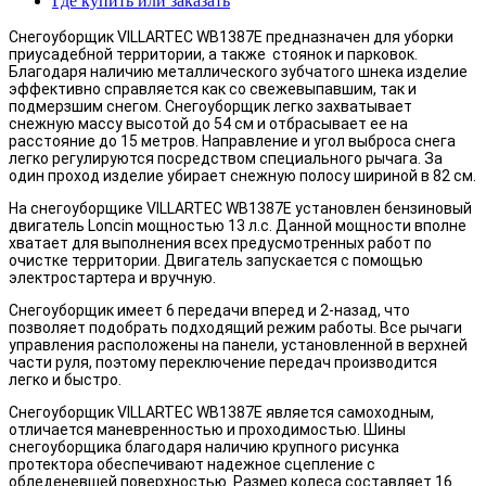
Где купить или заказать
Снегоуборщик VILLARTEC WB1387E предназначен для уборки
приусадебной территории, а также стоянок и парковок.
Благодаря наличию металлического зубчатого шнека изделие
эффективно справляется как со свежевыпавшим, так и
подмерзшим снегом. Снегоуборщик легко захватывает
снежную массу высотой до 54 см и отбрасывает ее на
расстояние до 15 метров. Направление и угол выброса снега
легко регулируются посредством специального рычага. За
один проход изделие убирает снежную полосу шириной в 82 см.
На снегоуборщике VILLARTEC WB1387E установлен бензиновый
двигатель Loncin мощностью 13 л.с. Данной мощности вполне
хватает для выполнения всех предусмотренных работ по
очистке территории. Двигатель запускается с помощью
электростартера и вручную.
Снегоуборщик имеет 6 передачи вперед и 2-назад, что
позволяет подобрать подходящий режим работы. Все рычаги
управления расположены на панели, установленной в верхней
части руля, поэтому переключение передач производится
легко и быстро.
Снегоуборщик VILLARTEC WB1387E является самоходным,
отличается маневренностью и проходимостью. Шины
снегоуборщика благодаря наличию крупного рисунка
протектора обеспечивают надежное сцепление с
обледеневшей поверхностью. Размер колеса составляет 16