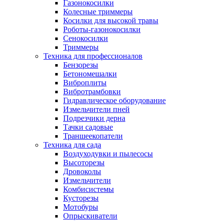
Газонокосилки
Колесные триммеры
Косилки для высокой травы
Роботы-газонокосилки
Сенокосилки
Триммеры
Техника для профессионалов
Бензорезы
Бетономешалки
Виброплиты
Вибротрамбовки
Гидравлическое оборудование
Измельчители пней
Подрезчики дерна
Тачки садовые
Траншеекопатели
Техника для сада
Воздуходувки и пылесосы
Высоторезы
Дровоколы
Измельчители
Комбисистемы
Кусторезы
Мотобуры
Опрыскиватели