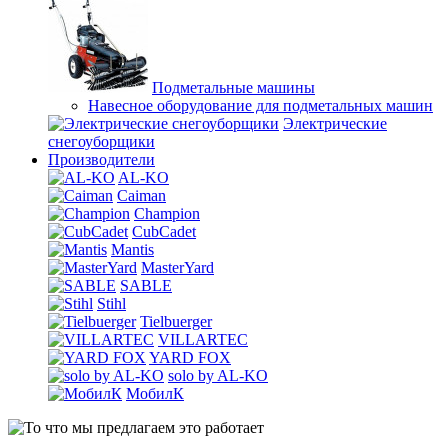
Подметальные машины
Навесное оборудование для подметальных машин
Электрические
снегоуборщики
Производители
AL-KO
Caiman
Champion
CubCadet
Mantis
MasterYard
SABLE
Stihl
Tielbuerger
VILLARTEC
YARD FOX
solo by AL-KO
МобилК