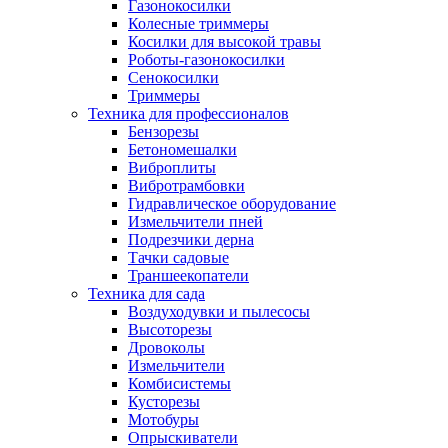
Газонокосилки
Колесные триммеры
Косилки для высокой травы
Роботы-газонокосилки
Сенокосилки
Триммеры
Техника для профессионалов
Бензорезы
Бетономешалки
Виброплиты
Вибротрамбовки
Гидравлическое оборудование
Измельчители пней
Подрезчики дерна
Тачки садовые
Траншеекопатели
Техника для сада
Воздуходувки и пылесосы
Высоторезы
Дровоколы
Измельчители
Комбисистемы
Кусторезы
Мотобуры
Опрыскиватели