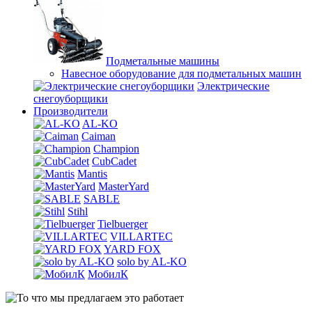
Подметальные машины
Навесное оборудование для подметальных машин
Электрические
снегоуборщики
Производители
AL-KO
Caiman
Champion
CubCadet
Mantis
MasterYard
SABLE
Stihl
Tielbuerger
VILLARTEC
YARD FOX
solo by AL-KO
МобилК