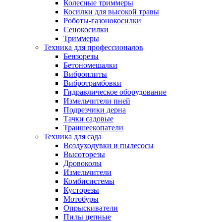
Колесные триммеры
Косилки для высокой травы
Роботы-газонокосилки
Сенокосилки
Триммеры
Техника для профессионалов
Бензорезы
Бетономешалки
Виброплиты
Вибротрамбовки
Гидравлическое оборудование
Измельчители пней
Подрезчики дерна
Тачки садовые
Траншеекопатели
Техника для сада
Воздуходувки и пылесосы
Высоторезы
Дровоколы
Измельчители
Комбисистемы
Кусторезы
Мотобуры
Опрыскиватели
Пилы цепные