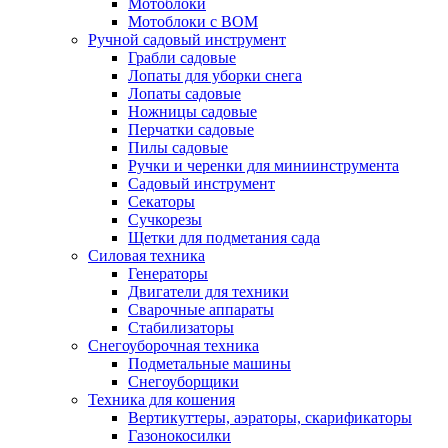
Мотоблоки
Мотоблоки с ВОМ
Ручной садовый инструмент
Грабли садовые
Лопаты для уборки снега
Лопаты садовые
Ножницы садовые
Перчатки садовые
Пилы садовые
Ручки и черенки для миниинструмента
Садовый инструмент
Секаторы
Сучкорезы
Щетки для подметания сада
Силовая техника
Генераторы
Двигатели для техники
Сварочные аппараты
Стабилизаторы
Снегоуборочная техника
Подметальные машины
Снегоуборщики
Техника для кошения
Вертикуттеры, аэраторы, скарификаторы
Газонокосилки