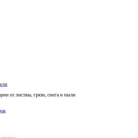
тели
рии от листвы, грязи, снега и пыли
ров