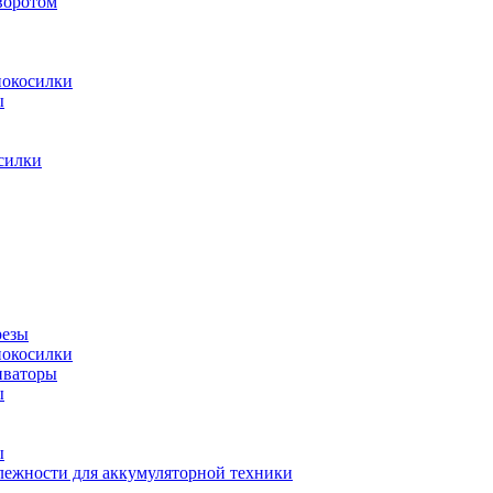
воротом
нокосилки
ы
силки
резы
нокосилки
иваторы
ы
ы
ежности для аккумуляторной техники