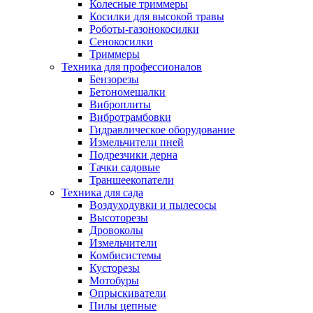
Колесные триммеры
Косилки для высокой травы
Роботы-газонокосилки
Сенокосилки
Триммеры
Техника для профессионалов
Бензорезы
Бетономешалки
Виброплиты
Вибротрамбовки
Гидравлическое оборудование
Измельчители пней
Подрезчики дерна
Тачки садовые
Траншеекопатели
Техника для сада
Воздуходувки и пылесосы
Высоторезы
Дровоколы
Измельчители
Комбисистемы
Кусторезы
Мотобуры
Опрыскиватели
Пилы цепные