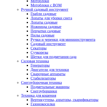
Мотоблоки
Мотоблоки с ВОМ
Ручной садовый инструмент
Грабли садовые
Лопаты для уборки снега
Лопаты садовые
Ножницы садовые
Перчатки садовые
Пилы садовые
Ручки и черенки для миниинструмента
Садовый инструмент
Секаторы
Сучкорезы
Щетки для подметания сада
Силовая техника
Генераторы
Двигатели для техники
Сварочные аппараты
Стабилизаторы
Снегоуборочная техника
Подметальные машины
Снегоуборщики
Техника для кошения
Вертикуттеры, аэраторы, скарификаторы
Газонокосилки