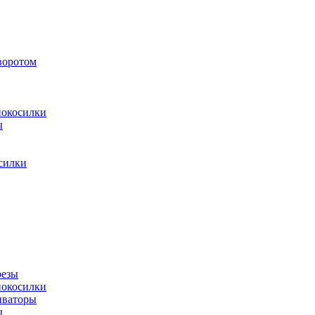
воротом
нокосилки
ы
силки
резы
нокосилки
иваторы
ы