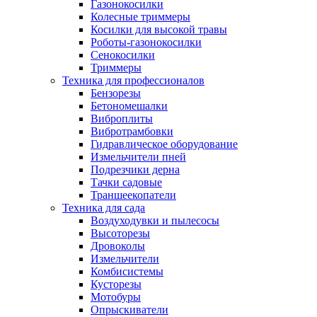
Газонокосилки
Колесные триммеры
Косилки для высокой травы
Роботы-газонокосилки
Сенокосилки
Триммеры
Техника для профессионалов
Бензорезы
Бетономешалки
Виброплиты
Вибротрамбовки
Гидравлическое оборудование
Измельчители пней
Подрезчики дерна
Тачки садовые
Траншеекопатели
Техника для сада
Воздуходувки и пылесосы
Высоторезы
Дровоколы
Измельчители
Комбисистемы
Кусторезы
Мотобуры
Опрыскиватели