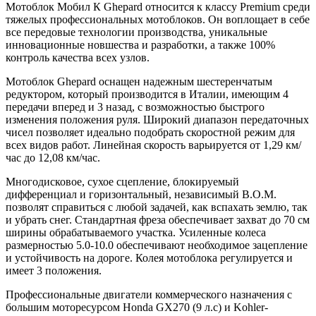
Мотоблок Мобил К Ghepard относится к классу Premium среди
тяжелых профессиональных мотоблоков. Он воплощает в себе
все передовые технологии производства, уникальные
инновационные новшества и разработки, а также 100%
контроль качества всех узлов.
Мотоблок Ghepard оснащен надежным шестеренчатым
редуктором, который производится в Италии, имеющим 4
передачи вперед и 3 назад, с возможностью быстрого
изменения положения руля. Широкий диапазон передаточных
чисел позволяет идеально подобрать скоростной режим для
всех видов работ. Линейная скорость варьируется от 1,29 км/
час до 12,08 км/час.
Многодисковое, сухое сцепление, блокируемый
дифференциал и горизонтальный, независимый В.О.М.
позволят справиться с любой задачей, как вспахать землю, так
и убрать снег. Стандартная фреза обеспечивает захват до 70 см
ширины обрабатываемого участка. Усиленные колеса
размерностью 5.0-10.0 обеспечивают необходимое зацепление
и устойчивость на дороге. Колея мотоблока регулируется и
имеет 3 положения.
Профессиональные двигатели коммерческого назначения с
большим моторесурсом Honda GX270 (9 л.с) и Kohler-