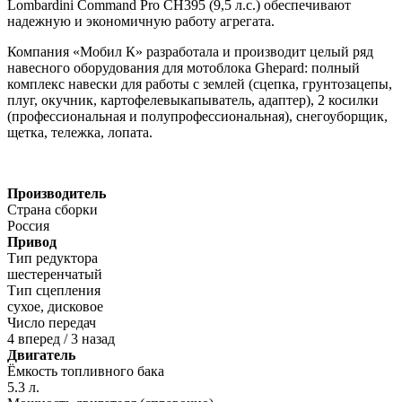
Lombardini Command Pro CH395 (9,5 л.с.) обеспечивают
надежную и экономичную работу агрегата.
Компания «Мобил К» разработала и производит целый ряд
навесного оборудования для мотоблока Ghepard: полный
комплекс навески для работы с землей (сцепка, грунтозацепы,
плуг, окучник, картофелевыкапыватель, адаптер), 2 косилки
(профессиональная и полупрофессиональная), снегоуборщик,
щетка, тележка, лопата.
Производитель
Страна сборки
Россия
Привод
Тип редуктора
шестеренчатый
Тип сцепления
сухое, дисковое
Число передач
4 вперед / 3 назад
Двигатель
Ёмкость топливного бака
5.3 л.