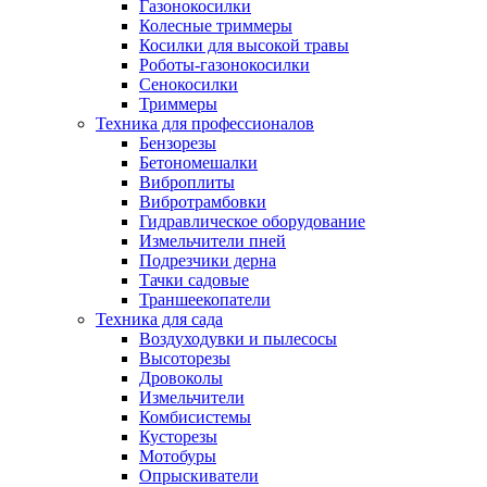
Газонокосилки
Колесные триммеры
Косилки для высокой травы
Роботы-газонокосилки
Сенокосилки
Триммеры
Техника для профессионалов
Бензорезы
Бетономешалки
Виброплиты
Вибротрамбовки
Гидравлическое оборудование
Измельчители пней
Подрезчики дерна
Тачки садовые
Траншеекопатели
Техника для сада
Воздуходувки и пылесосы
Высоторезы
Дровоколы
Измельчители
Комбисистемы
Кусторезы
Мотобуры
Опрыскиватели