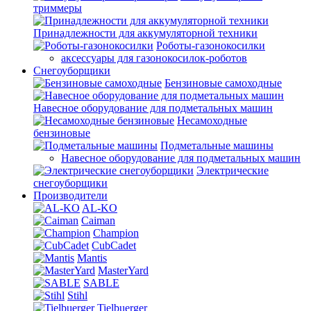
триммеры
Принадлежности для аккумуляторной техники
Роботы-газонокосилки
аксессуары для газонокосилок-роботов
Снегоуборщики
Бензиновые самоходные
Навесное оборудование для подметальных машин
Несамоходные
бензиновые
Подметальные машины
Навесное оборудование для подметальных машин
Электрические
снегоуборщики
Производители
AL-KO
Caiman
Champion
CubCadet
Mantis
MasterYard
SABLE
Stihl
Tielbuerger