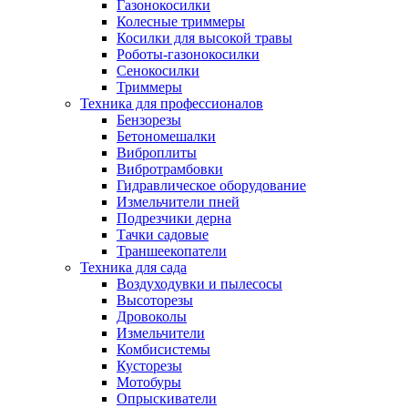
Газонокосилки
Колесные триммеры
Косилки для высокой травы
Роботы-газонокосилки
Сенокосилки
Триммеры
Техника для профессионалов
Бензорезы
Бетономешалки
Виброплиты
Вибротрамбовки
Гидравлическое оборудование
Измельчители пней
Подрезчики дерна
Тачки садовые
Траншеекопатели
Техника для сада
Воздуходувки и пылесосы
Высоторезы
Дровоколы
Измельчители
Комбисистемы
Кусторезы
Мотобуры
Опрыскиватели