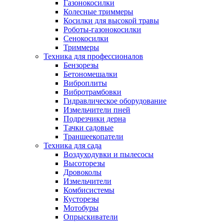
Газонокосилки
Колесные триммеры
Косилки для высокой травы
Роботы-газонокосилки
Сенокосилки
Триммеры
Техника для профессионалов
Бензорезы
Бетономешалки
Виброплиты
Вибротрамбовки
Гидравлическое оборудование
Измельчители пней
Подрезчики дерна
Тачки садовые
Траншеекопатели
Техника для сада
Воздуходувки и пылесосы
Высоторезы
Дровоколы
Измельчители
Комбисистемы
Кусторезы
Мотобуры
Опрыскиватели