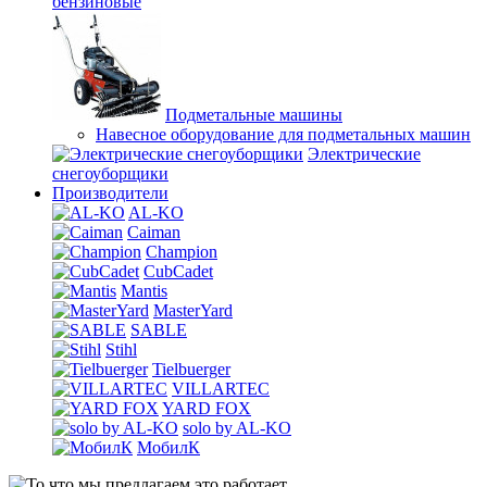
бензиновые
Подметальные машины
Навесное оборудование для подметальных машин
Электрические
снегоуборщики
Производители
AL-KO
Caiman
Champion
CubCadet
Mantis
MasterYard
SABLE
Stihl
Tielbuerger
VILLARTEC
YARD FOX
solo by AL-KO
МобилК