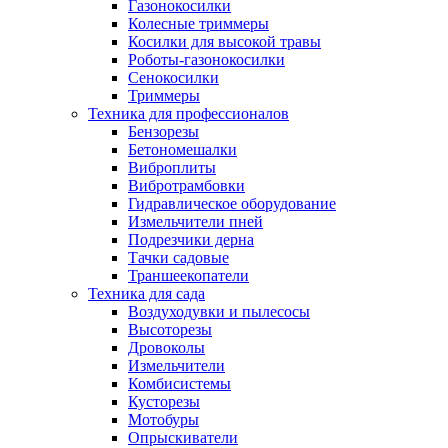
Газонокосилки
Колесные триммеры
Косилки для высокой травы
Роботы-газонокосилки
Сенокосилки
Триммеры
Техника для профессионалов
Бензорезы
Бетономешалки
Виброплиты
Вибротрамбовки
Гидравлическое оборудование
Измельчители пней
Подрезчики дерна
Тачки садовые
Траншеекопатели
Техника для сада
Воздуходувки и пылесосы
Высоторезы
Дровоколы
Измельчители
Комбисистемы
Кусторезы
Мотобуры
Опрыскиватели