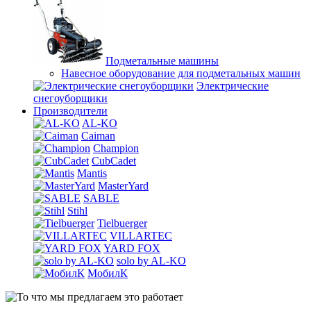
Подметальные машины
Навесное оборудование для подметальных машин
Электрические
снегоуборщики
Производители
AL-KO
Caiman
Champion
CubCadet
Mantis
MasterYard
SABLE
Stihl
Tielbuerger
VILLARTEC
YARD FOX
solo by AL-KO
МобилК