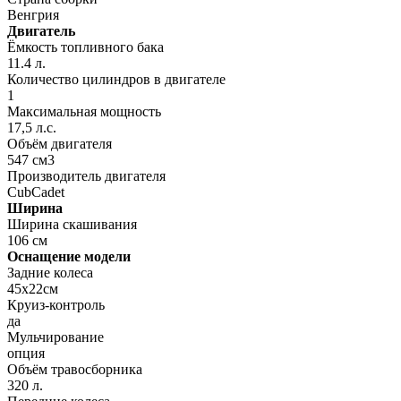
Венгрия
Двигатель
Ёмкость топливного бака
11.4 л.
Количество цилиндров в двигателе
1
Максимальная мощность
17,5 л.с.
Объём двигателя
547 см3
Производитель двигателя
CubCadet
Ширина
Ширина скашивания
106 см
Оснащение модели
Задние колеса
45х22см
Круиз-контроль
да
Мульчирование
опция
Объём травосборника
320 л.