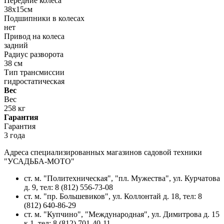
Передние колеса
38х15см
Подшипники в колесах
нет
Привод на колеса
задний
Радиус разворота
38 см
Тип трансмиссии
гидростатическая
Вес
Вес
258 кг
Гарантия
Гарантия
3 года
Адреса специализированных магазинов садовой техники
"УСАДЬБА-МОТО"
ст. м. "Политехническая", "пл. Мужества",
ул. Курчатова
д. 9
, тел: 8 (812) 556-73-08
ст. м. "пр. Большевиков",
ул. Коллонтай д. 18,
тел: 8
(812) 640-86-29
ст. м. "Купчино", "Международная",
ул. Димитрова д. 15
к.1
, тел: 8 (812) 701-40-11