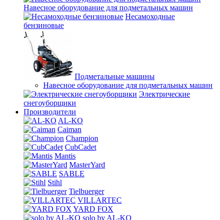
Навесное оборудование для подметальных машин
Несамоходные
бензиновые
Подметальные машины
Навесное оборудование для подметальных машин
Электрические
снегоуборщики
Производители
AL-KO
Caiman
Champion
CubCadet
Mantis
MasterYard
SABLE
Stihl
Tielbuerger
VILLARTEC
YARD FOX
solo by AL-KO