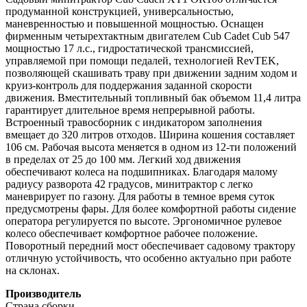
продуманной конструкцией, универсальностью,
маневренностью и повышенной мощностью. Оснащен
фирменным четырехтактным двигателем Cub Cadet Cub 547
мощностью 17 л.с., гидростатической трансмиссией,
управляемой при помощи педалей, технологией RevTEK,
позволяющей скашивать траву при движении задним ходом и
круиз-контроль для поддержания заданной скорости
движения. Вместительный топливный бак объемом 11,4 литра
гарантирует длительное время непрерывной работы.
Встроенный травосборник с индикатором заполнения
вмещает до 320 литров отходов. Ширина кошения составляет
106 см. Рабочая высота меняется в одном из 12-ти положений
в пределах от 25 до 100 мм. Легкий ход движения
обеспечивают колеса на подшипниках. Благодаря малому
радиусу разворота 42 градусов, минитрактор с легко
маневрирует по газону. Для работы в темное время суток
предусмотрены фары. Для более комфортной работы сидение
оператора регулируется по высоте. Эргономичное рулевое
колесо обеспечивает комфортное рабочее положение.
Поворотный передний мост обеспечивает садовому трактору
отличную устойчивость, что особенно актуально при работе
на склонах.
Производитель
Страна сборки