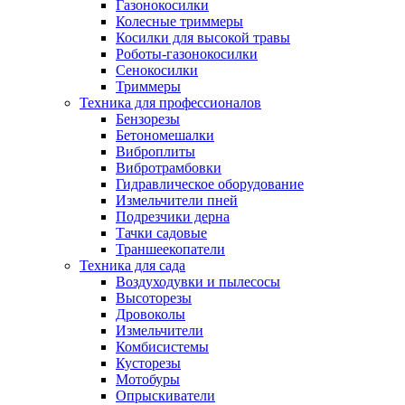
Газонокосилки
Колесные триммеры
Косилки для высокой травы
Роботы-газонокосилки
Сенокосилки
Триммеры
Техника для профессионалов
Бензорезы
Бетономешалки
Виброплиты
Вибротрамбовки
Гидравлическое оборудование
Измельчители пней
Подрезчики дерна
Тачки садовые
Траншеекопатели
Техника для сада
Воздуходувки и пылесосы
Высоторезы
Дровоколы
Измельчители
Комбисистемы
Кусторезы
Мотобуры
Опрыскиватели