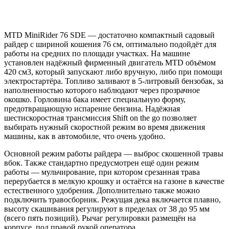
MTD MiniRider 76 SDE — достаточно компактный садовый
райдер с шириной кошения 76 см, оптимально подойдёт для
работы на средних по площади участках. На машине
установлен надёжный фирменный двигатель MTD объёмом
420 см3, который запускают либо вручную, либо при помощи
электростартёра. Топливо заливают в 5-литровый бензобак, за
наполненностью которого наблюдают через прозрачное
окошко. Горловина бака имеет специальную форму,
предотвращающую испарение бензина. Надёжная
шестискоростная трансмиссия Shift on the go позволяет
выбирать нужный скоростной режим во время движения
машины, как в автомобиле, что очень удобно.
Основной режим работы райдера — выброс скошенной травы
вбок. Также стандартно предусмотрен ещё один режим
работы — мульчирование, при котором срезанная трава
перерубается в мелкую крошку и остаётся на газоне в качестве
естественного удобрения. Дополнительно также можно
подключить травосборник. Режущая дека включается плавно,
высоту скашивания регулируют в пределах от 38 до 95 мм
(всего пять позиций). Рычаг регулировки размещён на
корпусе, под правой рукой оператора.