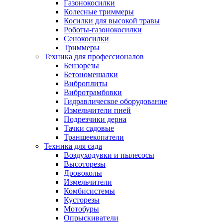
Газонокосилки
Колесные триммеры
Косилки для высокой травы
Роботы-газонокосилки
Сенокосилки
Триммеры
Техника для профессионалов
Бензорезы
Бетономешалки
Виброплиты
Вибротрамбовки
Гидравлическое оборудование
Измельчители пней
Подрезчики дерна
Тачки садовые
Траншеекопатели
Техника для сада
Воздуходувки и пылесосы
Высоторезы
Дровоколы
Измельчители
Комбисистемы
Кусторезы
Мотобуры
Опрыскиватели