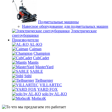
Подметальные машины
Навесное оборудование для подметальных машин
Электрические
снегоуборщики
Производители
AL-KO
Caiman
Champion
CubCadet
Mantis
MasterYard
SABLE
Stihl
Tielbuerger
VILLARTEC
YARD FOX
solo by AL-KO
МобилК