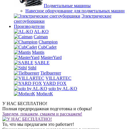
Подметальные машины
Навесное оборудование для подметальных машин
Электрические
снегоуборщики
Производители
AL-KO
Caiman
Champion
CubCadet
Mantis
MasterYard
SABLE
Stihl
Tielbuerger
VILLARTEC
YARD FOX
solo by AL-KO
МобилК
У НАС БЕСПЛАТНО!
Полная предпродажная подготовка и сборка!
Заведем, покажем, смажем и расскажем!
То, что мы предлагаем это работает!