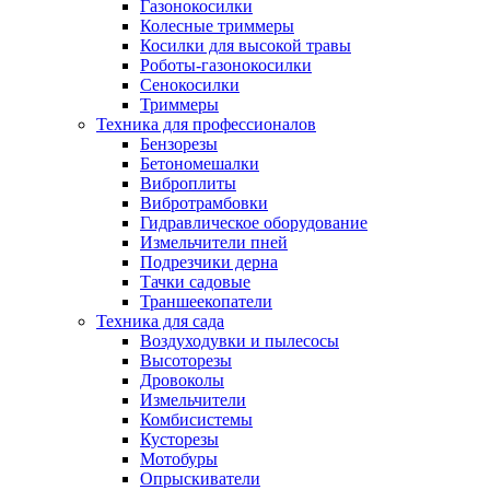
Газонокосилки
Колесные триммеры
Косилки для высокой травы
Роботы-газонокосилки
Сенокосилки
Триммеры
Техника для профессионалов
Бензорезы
Бетономешалки
Виброплиты
Вибротрамбовки
Гидравлическое оборудование
Измельчители пней
Подрезчики дерна
Тачки садовые
Траншеекопатели
Техника для сада
Воздуходувки и пылесосы
Высоторезы
Дровоколы
Измельчители
Комбисистемы
Кусторезы
Мотобуры
Опрыскиватели