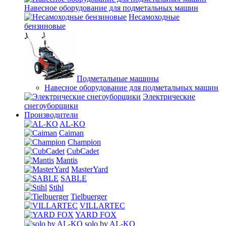
Навесное оборудование для подметальных машин
Несамоходные
бензиновые
Подметальные машины
Навесное оборудование для подметальных машин
Электрические
снегоуборщики
Производители
AL-KO
Caiman
Champion
CubCadet
Mantis
MasterYard
SABLE
Stihl
Tielbuerger
VILLARTEC
YARD FOX
solo by AL-KO