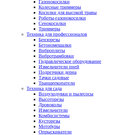
Газонокосилки
Колесные триммеры
Косилки для высокой травы
Роботы-газонокосилки
Сенокосилки
Триммеры
Техника для профессионалов
Бензорезы
Бетономешалки
Виброплиты
Вибротрамбовки
Гидравлическое оборудование
Измельчители пней
Подрезчики дерна
Тачки садовые
Траншеекопатели
Техника для сада
Воздуходувки и пылесосы
Высоторезы
Дровоколы
Измельчители
Комбисистемы
Кусторезы
Мотобуры
Опрыскиватели